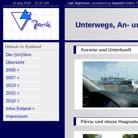
.. 10.Aug.2026 .. 11:37 Uhr ..
..
Jaik Nightmare
, powdered by
Aabdahl
Doltish T
Unterwegs, An- u
Urlaub in Estland
Anreise und Unterkunft
Der (Un)Sinn
Übersicht
2005 >
2007 >
2013 >
2015 >
2016 >
Infos Estland >
Impressum
Pärnu und etwas Haapsal