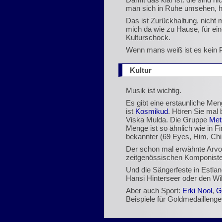
man sich in Ruhe umsehen, ha
Das ist Zurückhaltung, nicht 
mich da wie zu Hause, für ein
Kulturschock.
Wenn mans weiß ist es kein P
Kultur
Musik ist wichtig.
Es gibt eine erstaunliche Me
ist
Kosmikud
. Hören Sie mal 
Viska Mulda. Die Gruppe
Met
Menge ist so ähnlich wie in F
bekannter (69 Eyes, Him, Chi
Der schon mal erwähnte Arvo P
zeitgenössischen Komponiste
Und die Sängerfeste in Estla
Hansi Hinterseer oder den Wi
Aber auch Sport:
Erki Nool
,
G
Beispiele für Goldmedailleng