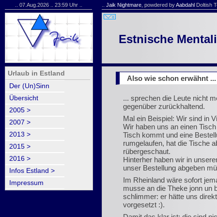
.. 07.Aug.2026 .. 23:59 Uhr ..
..
Jaik Nightmare
, powdered by
Aabdahl
Doltish T
Estnische Mentali
Urlaub in Estland
Also wie schon erwähnt ...
Der (Un)Sinn
... sprechen die Leute nicht 
Übersicht
gegenüber zurückhaltend.
2005 >
Mal ein Beispiel: Wir sind in 
2007 >
Wir haben uns an einen Tisch
2013 >
Tisch kommt und eine Bestell
rumgelaufen, hat die Tische 
2015 >
rübergeschaut.
2016 >
Hinterher haben wir in unser
unser Bestellung abgeben müs
Infos Estland >
Im Rheinland wäre sofort jem
Impressum
musse an die Theke jonn un b
schlimmer: er hätte uns direk
vorgesetzt :).
Damit das klar ist: die sind n