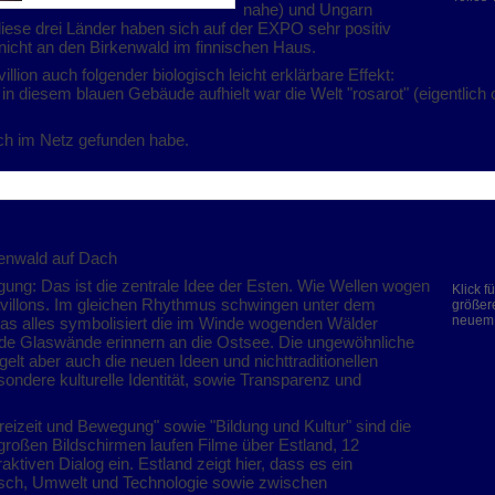
nahe) und Ungarn
 diese drei Länder haben sich auf der EXPO sehr positiv
h nicht an den Birkenwald im finnischen Haus.
illion auch folgender biologisch leicht erklärbare Effekt:
 in diesem blauen Gebäude aufhielt war die Welt "rosarot" (eigentli
 ich im Netz gefunden habe.
enwald auf Dach
g: Das ist die zentrale Idee der Esten. Wie Wellen wogen
Klick fü
villons. Im gleichen Rhythmus schwingen unter dem
größere
neuem 
as alles symbolisiert die im Winde wogenden Wälder
nde Glaswände erinnern an die Ostsee. Die ungewöhnliche
elt aber auch die neuen Ideen und nichttraditionellen
ndere kulturelle Identität, sowie Transparenz und
eizeit und Bewegung" sowie "Bildung und Kultur" sind die
großen Bildschirmen laufen Filme über Estland, 12
ktiven Dialog ein. Estland zeigt hier, dass es ein
sch, Umwelt und Technologie sowie zwischen