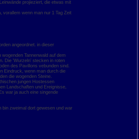
einwände projieziert, die etwas mit
en, vorallem wenn man nur 1 Tag Zeit
orden angeordnet. in dieser
nen wogenden Tannenwald auf dem
. Die 'Wurzeln' stecken in roten
oden des Pavillons vebunden sind.
ten Eindruck, wenn man durch die
oden die wogenden Steine.
athischen jungen Hostessen
hen Landschaften und Ereignisse,
s war ja auch eine singende
ch bin zweimal dort gewesen und war