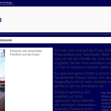
echnology ..
0
annover
Ich war zwei mal auf der Expo 2000
Estlands viel beachteter
Klassenfahrt ans Steinhuder Meer
Pavillion auf der Expo.
war ich mit der Familie da. Das wa
Zugfahrt, bei der man mehrfach um
zu früh in Hannover ankam, dafür 
Es gab eine ganze Reihe schöner Pa
Niederlande, Nepal, Island. Der de
langweilig (und ich wäre beinahe v
gestürzt, wie es jemandem ein
paa
Estnisch gehört ja wie
Der Be
erwähnt zur finno-
Ungarn
eine ri
ugrischen Sprachfamilie,
hölzer
die nächsten Verwandten
"Schüss
sind also Finnland (sehr
Tolles T