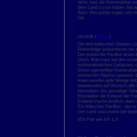
nicht, was die Konstruktion v
dem Land zu tun haben. Na 
Also: Von außen super, von in
hat.
skrutnik (
Quelle
)
Die drei baltischen Staaten L
Reihenfolge präsentieren sie
Der estnische Pavillon erwe
Dach. Man traut auf den erste
möhrenähnlichen Gefässen, di
Diese eigenwillige Konstrukt
estnischen Räume spaziert, d
Innen werden jede Menge Info
beantworten auf Wunsch alle 
besonders das gewaltige Sän
Revolution die Estland die Fre
Estland macht deutlich, dass 
Ein hübscher Pavillon - den 
von Land und Leuten tief beei
(Ein Fan wie ich. LJ)