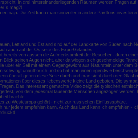
erspricht. In drei hintereinanderliegenden Räumen werden Fragen auf L
wer´s mag?!
nen naja. Die Zeit kann man sinnvoller in andere Pavillons investier
itauen, Lettland und Estland sind auf der Landkarte von Süden nach N
 sich auch auf der Ostseite des Expo-Geländes.
ckt bereits von aussen die Aufmerksamkeit der Besucher - durch ei
n Blick seinen Augen nicht, aber da wiegen sich geschmeidige Tannen
e über ein Seil mit einem Gegengewicht aus Naturstein unter dem B
ion schwingt unaufhörlich und so hat man einen irgendwie beschwing
enn überall gehen diese Seile durch und man sieht durch den Glasb
rmationen über dieses liebenswerte kleine Land geboten. Die symp
Fragen. Das interessant gemachte Video zeigt die typischen estnisc
gerfest, von dem jedesmal tausende Menschen angezogen werden. E
iheit brachte.
es zu Westeuropa gehört - nicht zur russischen Einflusssphäre.
ich nur jedem empfehlen kann. Auch das Land kann ich empfehlen - i
ndruckt!