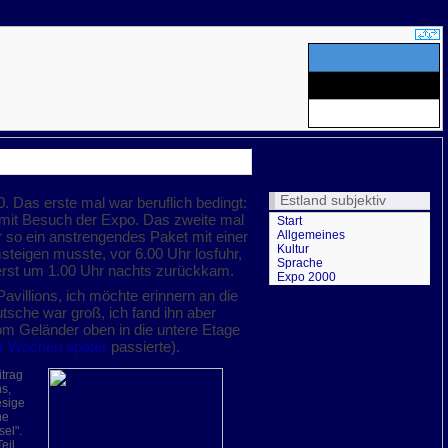
Estland subjektiv
. Das erste mal war beruflich bedingt:
 mit Besuch der Expo. Das zweite mal
Start
r so ein anstrengendes Paket mit einer
Allgemeines
Kultur
steigen musste, vor 6.00 Uhr losfuhr,
Sprache
erst um 1.00 Uhr nachts zurückkam.
Expo 2000
villions, ich möchte erinnern an die
utsche war groß, ich fand ihn aber
om Geländer oben in die untere Etage
r Wochen später
passierte).
itrag
s,
esige
ne
el".
eil.