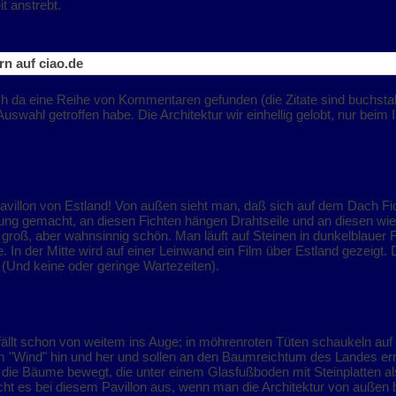
it anstrebt.
n auf ciao.de
h da eine Reihe von Kommentaren gefunden (die Zitate sind buchstab
swahl getroffen habe. Die Architektur wir einhellig gelobt, nur beim 
 Pavillon von Estland! Von außen sieht man, daß sich auf dem Dach F
ung gemacht, an diesen Fichten hängen Drahtseile und an diesen wi
ht groß, aber wahnsinnig schön. Man läuft auf Steinen in dunkelblaue
. In der Mitte wird auf einer Leinwand ein Film über Estland gezeigt. D
 (Und keine oder geringe Wartezeiten).
 fällt schon von weitem ins Auge; in möhrenroten Tüten schaukeln au
 "Wind" hin und her und sollen an den Baumreichtum des Landes err
 die Bäume bewegt, die unter einem Glasfußboden mit Steinplatten a
reicht es bei diesem Pavillon aus, wenn man die Architektur von außen 