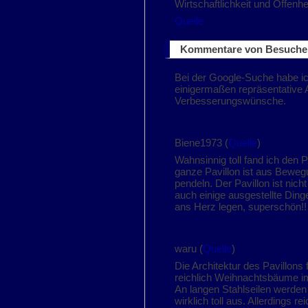
Wirtschaftlichkeit und Offenhe
Quelle
Kommentare von Besucher
Bei der Google-Suche habe ic
einigermaßen repräsentative Au
Verbesserungswünsche.
Biene1973 (
Quelle
)
Wahnsinnig toll fand ich den
ganze Pavillon ist aus Beweg
pendeln. Der Pavillon ist nic
auch einige ausgestellte Dinge
ans Herz legen, superschön!!
waru (
Quelle
)
Die Architektur des Pavillons
reichlich Weihnachtsbäume im
An langen Stahlseilen werden
wirklich toll aus. Allerdings 