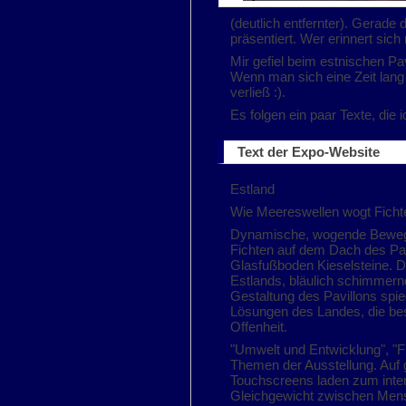
(deutlich entfernter). Gerade
präsentiert. Wer erinnert sic
Mir gefiel beim estnischen Pav
Wenn man sich eine Zeit lang
verließ :).
Es folgen ein paar Texte, die
Text der Expo-Website
Estland
Wie Meereswellen wogt Ficht
Dynamische, wogende Bewegun
Fichten auf dem Dach des Pa
Glasfußboden Kieselsteine. D
Estlands, bläulich schimmer
Gestaltung des Pavillons spieg
Lösungen des Landes, die beso
Offenheit.
"Umwelt und Entwicklung", "Fr
Themen der Ausstellung. Auf 
Touchscreens laden zum intera
Gleichgewicht zwischen Men