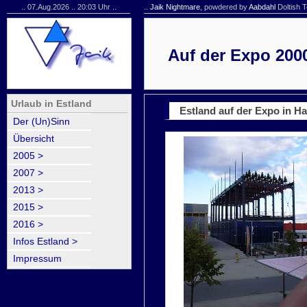
.. 07.Aug.2026 .. 20:03 Uhr ..
..
Jaik Nightmare
, powdered by
Aabdahl
Doltish T
Auf der Expo 200
Urlaub in Estland
Estland auf der Expo in H
Der (Un)Sinn
Übersicht
2005 >
2007 >
2013 >
2015 >
2016 >
Infos Estland >
Impressum