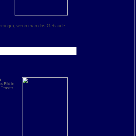
ch orange), wenn man das Gebäude
r
s Bild in
Fenster