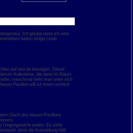
engenau). Ich glaube dass ich eine
Innenleben hatten einige Leute
ichten auf und ab bewegen. Dieser
ederum Kalksteine, die dann im Raum
r Farbe, manchmal sieht man unter sich
iesen Pavillon will ich ihnen wirklich
f dem Dach des blauen Pavillons
innern.
ls Gegengewicht enden. Es sieht
bestaunt, denn die Ausstellung hält