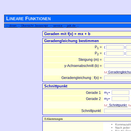
Lineare Funktionen
:.:
down
:.:
Übersicht Javascript
:.:
service
:.:
jaik.de
:.:
Geraden mit
f(x) = mx + b
Geradengleichung bestimmen
P
=
(
|
1
P
=
(
|
2
Steigung (m) =
y-Achsenabschnitt (b) =
:.:
Geradengleich
Geradengleichung : f(x) =
Schnittpunkt
Gerade 1
m
=
1
Gerade 2
m
=
2
:.:
Schnittpunkt
:.
Schnittpunkt
Erläuterungen
Kommazahle
Nach jeder
Für die Ge