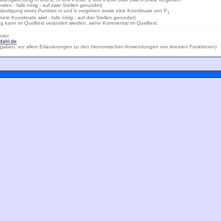
den - falls nötig - auf zwei Stellen gerundet)
lständigung eines Punktes m und b vorgeben sowie eine Koordinate von P
1
ete Koordinate wird - falls nötig - auf drei Stellen gerundet)
 kann im Quelltext verändert werden, siehe Kommentar im Quelltext.
nter
dahl.de
gaben, vor allem Erläuterungen zu den ökonomischen Anwendungen von linearen Funktionen)