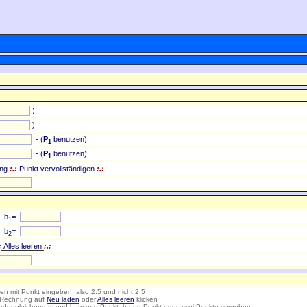
)
)
- (
P
benutzen)
1
- (
P
benutzen)
1
ung
:.
:
Punkt vervollständigen
:.:
b
=
1
b
=
2
:
Alles leeren
:.:
n mit Punkt eingeben, also 2.5 und nicht 2,5
 Rechnung auf
Neu laden
oder
Alles leeren
klicken
radengleichung m und b, m und Punkt, b und Punkt oder zwei Punkte vorgeben.