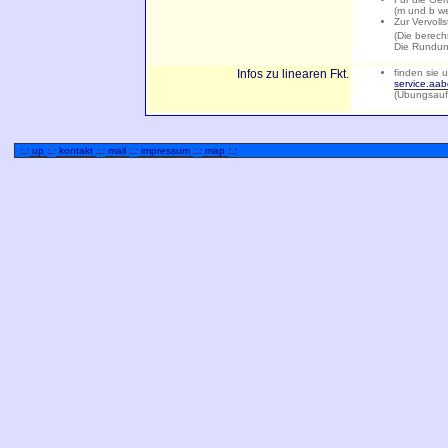
(m und b wer
Zur Vervol
(Die berechn
Die Rundung
Infos zu linearen Fkt.
finden sie u
service.aab
(Übungsauf
:.:
up
:.:
kontakt
:.:
mail
:.:
impressum
:.:
map
:.: